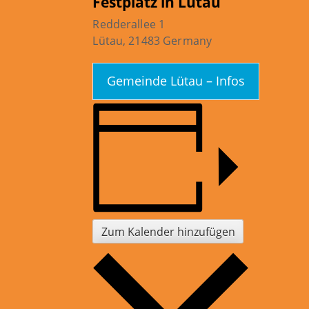
Festplatz in Lütau
Redderallee 1
Lütau
,
21483
Germany
Gemeinde Lütau – Infos
Zum Kalender hinzufügen