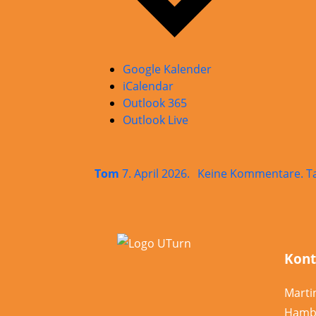
Google Kalender
iCalendar
Outlook 365
Outlook Live
zu
Tom
7. April 2026
.
Keine Kommentare
. T
UT
be
Footer
Ta
Kont
in
de
Marti
Ma
Hamb