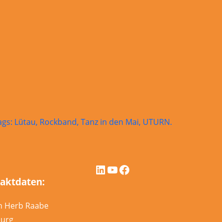
ags:
Lütau
,
Rockband
,
Tanz in den Mai
,
UTURN
.
urn
im
LinkedIn
YouTube
Facebook
nz
aktdaten:
n
n Herb Raabe
i
urg