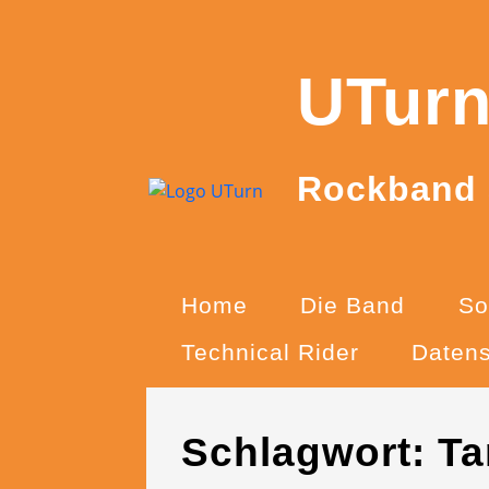
Skip
UTur
to
content
Rockband
Home
Die Band
So
Technical Rider
Datens
Schlagwort:
Ta