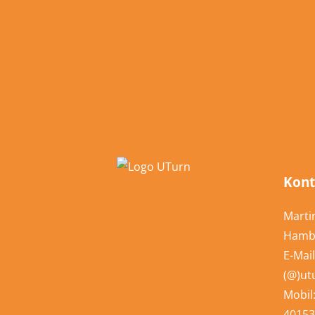
Footer
Kont
Marti
Hamb
E-Mail
(@)ut
Mobil
40153