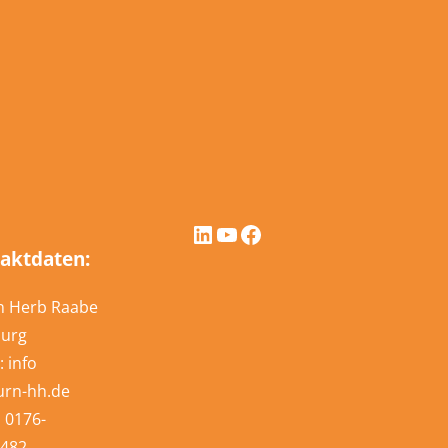
LinkedIn
YouTube
Facebook
aktdaten:
n Herb Raabe
urg
: info
urn-hh.de
: 0176-
482