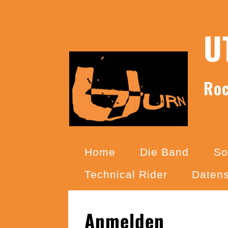
Skip
U
to
content
Ro
Home
Die Band
So
Technical Rider
Datens
Anmelden