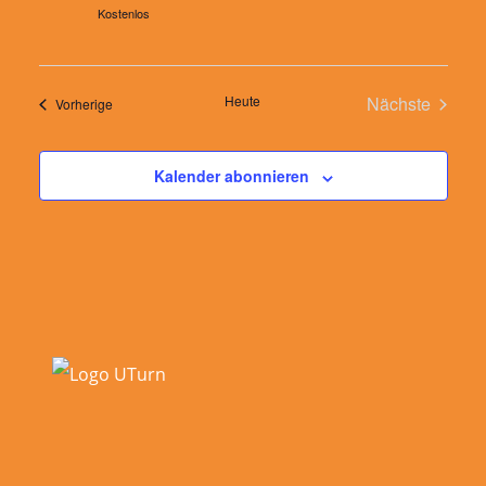
Kostenlos
Heute
Nächste
Veranstaltungen
Vorherige
Veranstalt
Kalender abonnieren
Footer