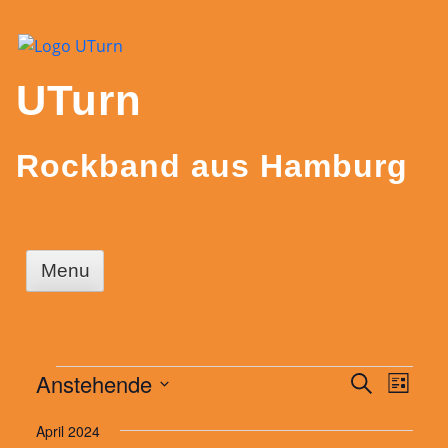
Skip
to
content
UTurn
Rockband aus Hamburg
Menu
Veranstaltungen
Anstehende
Veransta
Veran
Suche
Liste
Ansic
Datum
Suche
April 2024
wählen.
Navig